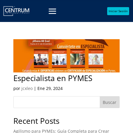
Iniciar Sesión
Especialista en PYMES
por
jcxleo
|
Ene 29, 2024
Buscar
Recent Posts
Agilismo para PYMEs: Guía Completa para Crear